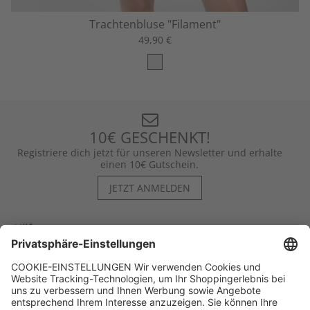
Trachtenbluse "Filament"
49,90 €
10€ GESCHENKT!
Registriere dich jetzt für unseren Newsletter und erhalte
einen 10€ Gutschein.
JETZT ANMELDEN
Hilfe
Kontakt
Kategorien