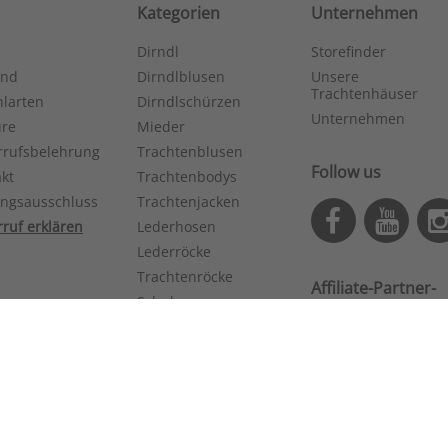
Kategorien
Unternehmen
Dirndl
Storefinder
and
Dirndlblusen
Unsere
Trachtenhäuser
larten
Dirndlschürzen
Unternehmen
ure
Mieder
rrufsbelehrung
Trachtenblusen
Follow us
kt
Trachtenbodys
ungsausschluss
Trachtenjacken
ruf erklären
Lederhosen
Lederröcke
Trachtenröcke
Affiliate-Partner­
Schuhe
programm
St.
|
* Bonität vorausgesetzt