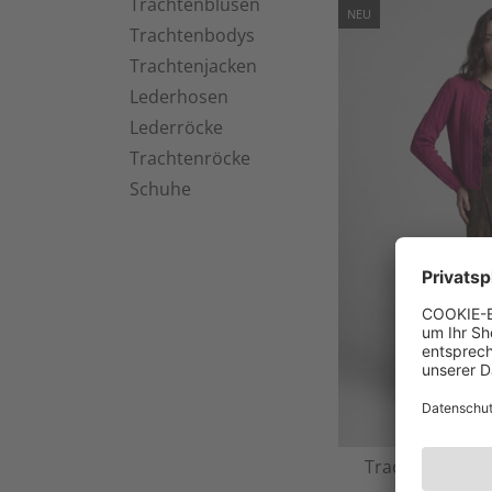
Trachtenblusen
NEU
Trachtenbodys
Trachtenjacken
Lederhosen
Lederröcke
Trachtenröcke
Schuhe
Trachtenrock "
27