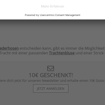
ederhosen
entscheiden kann, gibt es immer die Möglichkeit
 Tracht mit einer passenden
Trachtenbluse
und einer Strick
10€ GESCHENKT!
iere dich jetzt für unseren Newsletter und erhalte einen 10€ Gutsc
JETZT ANMELDEN