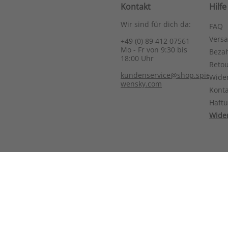
Kontakt
Hilfe
Wir sind für dich da:
FAQ
Vers
+49 (0) 89 412 07561
Mo - Fr von 9:30 bis
Bezah
18:00 Uhr
Reto
kundenservice@shop.spieth-
Wide
wensky.com
Konta
Haft
Wider
© 2026 Spieth & Wensky
|
Preisangaben inkl. gesetzlicher Mw