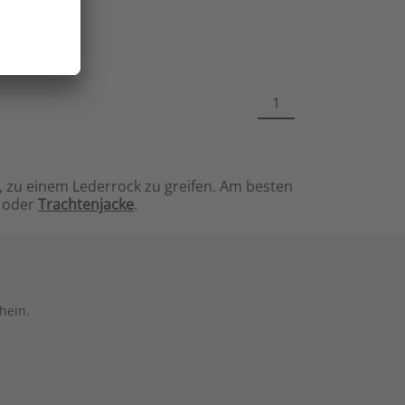
1
, zu einem Lederrock zu greifen. Am besten
- oder
Trachtenjacke
.
hein.