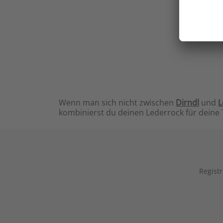
Wenn man sich nicht zwischen
Dirndl
und
L
kombinierst du deinen Lederrock für deine
Registr