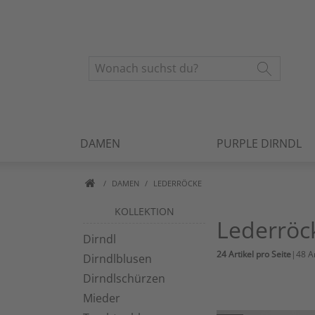
Kategorie-Navigation überspringen
DAMEN
PURPLE DIRNDL
DAMEN
LEDERRÖCKE
KOLLEKTION
Lederröc
Dirndl
24 Artikel pro Seite
|
48 Ar
Dirndlblusen
Dirndlschürzen
Mieder