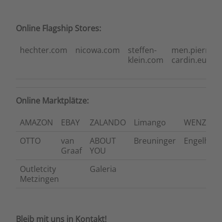
Online Flagship Stores:
hechter.com
nicowa.com
steffen-
men.pierre-
klein.com
cardin.eu
Online Marktplätze:
AMAZON
EBAY
ZALANDO
Limango
WENZ
OTTO
van
ABOUT
Breuninger
Engelhor
Graaf
YOU
Outletcity
Galeria
Metzingen
Bleib mit uns in Kontakt!