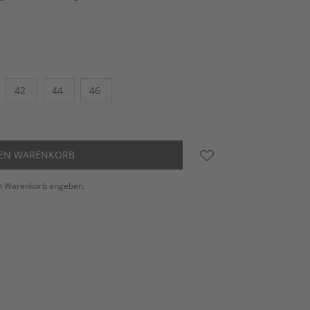
42
44
46
DEN WARENKORB
m Warenkorb angeben.