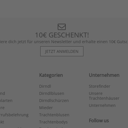
10€ GESCHENKT!
iere dich jetzt für unseren Newsletter und erhalte einen 10€ Gutsc
JETZT ANMELDEN
Kategorien
Unternehmen
Dirndl
Storefinder
and
Dirndlblusen
Unsere
Trachtenhäuser
larten
Dirndlschürzen
Unternehmen
ure
Mieder
rrufsbelehrung
Trachtenblusen
Follow us
kt
Trachtenbodys