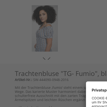
Trachtenbluse "TG- Fumio", b
Artikel-Nr.:
SW-444090-0948-2016
Mit der Trachtenbluse ‚Fumio’ steht einem spannenden u
Wege. Das karierte Muster harmoniert dabei perfekt mit d
schulterfreie Ausschnitt mit den zarten Trägern ist ein 
Ärmelspitzen und leichten Rüschen ergänzt wird. Perfekt