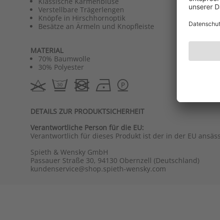
Klassische Karmenbluse
Verstellbare Trägerlengen
Knöpfe in Hirschhornoptik
Besätze an Ärmeln und Knopfleiste
MATERIAL
70% Baumwolle
30% Polyester
DETAILS ZUR PRODUKTSICHERHEIT
Verantwortliche Person für die EU:
Verantwortlich für dieses Produkt ist der in der EU ansäs
Spieth & Wensky GmbH
Passauer Straße 30, 94130 Obernzell (Deutschland)
kundenservice@shop.spieth-wensky.com