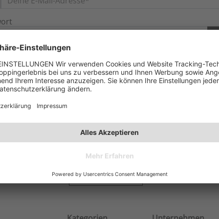
ort
Z
JETZT ANMELDEN
Passwort vergessen?
Jetzt registrieren
10€ GESCHENKT!
iere dich jetzt für unseren Newsletter und erhalte einen 10€ Gutsc
JETZT ANMELDEN
Kategorien
Unternehmen