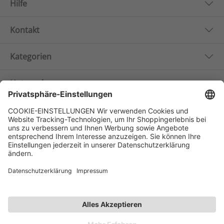
Hilfe
Kontakt
Kategorien
Unternehmen
Follow us
Affiliate-Partner­programm
Zahlarten
Versandarten
© 2026 Spieth & Wensky
Preisangaben inkl. gesetzlicher MwSt.