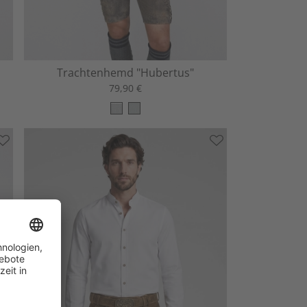
Trachtenhemd "Hubertus"
79,90 €