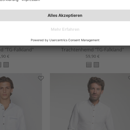
 "TG-Falkland"
Trachtenhemd "TG-Falkland"
,90 €
59,90 €