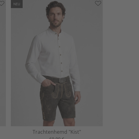
NEU
Trachtenhemd "Kist"
69,90 €