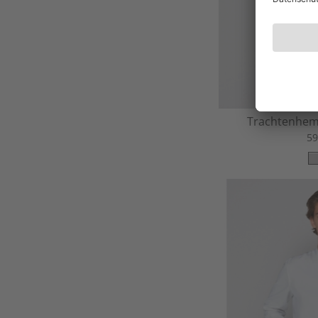
Trachtenhemd
59