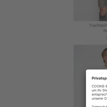
Trachtenh
99