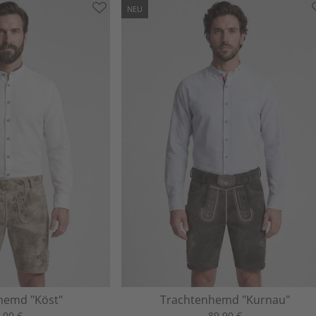
NEU
hemd "Köst"
Trachtenhemd "Kurnau"
,90 €
89,90 €