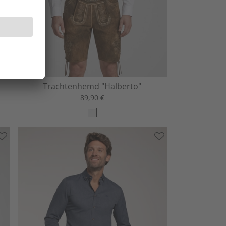
Trachtenhemd "Halberto"
89,90 €