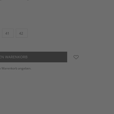
41
42
DEN WARENKORB
m Warenkorb angeben.