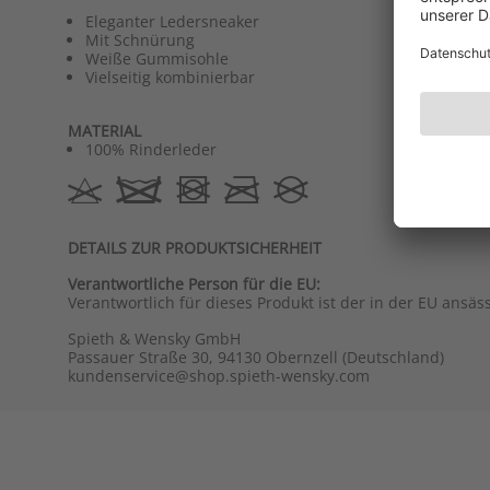
Eleganter Ledersneaker
Mit Schnürung
Weiße Gummisohle
Vielseitig kombinierbar
MATERIAL
100% Rinderleder
DETAILS ZUR PRODUKTSICHERHEIT
Verantwortliche Person für die EU:
Verantwortlich für dieses Produkt ist der in der EU ansäs
Spieth & Wensky GmbH
Passauer Straße 30, 94130 Obernzell (Deutschland)
kundenservice@shop.spieth-wensky.com