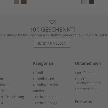
10€ GESCHENKT!
iere dich jetzt für unseren Newsletter und erhalte einen 10€ Gutsc
JETZT ANMELDEN
Kategorien
Unternehmen
Dirndl
Storefinder
and
Dirndlblusen
Unsere
Trachtenhäuser
larten
Dirndlschürzen
Unternehmen
ure
Mieder
rrufsbelehrung
Trachtenblusen
Follow us
kt
Trachtenbodys