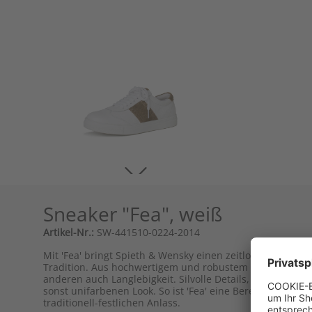
Sneaker "Fea", weiß
Artikel-Nr.:
SW-441510-0224-2014
Mit 'Fea' bringt Spieth & Wensky einen zeitlos elegant
Tradition. Aus hochwertigem und robustem Leder bietet
anderen auch Langlebigkeit. Silvolle Details, wie die de
sonst unifarbenen Look. So ist 'Fea' eine Bereicherung fü
traditionell-festlichen Anlass.