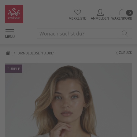
0
MERKLISTE
ANMELDEN
WARENKORB
MENÜ
ZURÜCK
DIRNDLBLUSE "HAUKE"
PURPLE
Artikelbilder überspringen