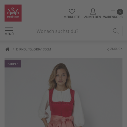
0
MERKLISTE
ANMELDEN
WARENKORB
MENÜ
ZURÜCK
DIRNDL "GLORIA" 70CM
PURPLE
Artikelbilder überspringen