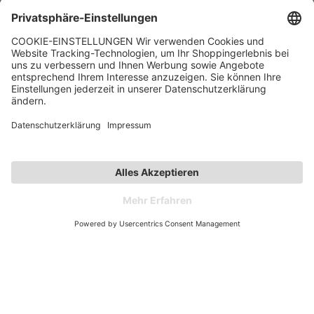
Hilfe
Kontakt
Kategorien
Unternehmen
Follow us
Affiliate-Partner­programm
Zahlarten
Versandarten
© 2026 Spieth & Wensky
Preisangaben inkl. gesetzlicher MwSt.