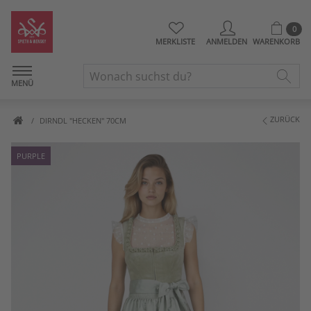
0
MERKLISTE
ANMELDEN
WARENKORB
MENÜ
ZURÜCK
DIRNDL "HECKEN" 70CM
PURPLE
Artikelbilder überspringen