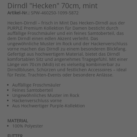
Dirndl "Hecken" 70cm, mint
Artikel-Nr.:
SPW-460250-1099-5872
Hecken-Dirndl – frisch in Mint Das Hecken-Dirndl aus der
PURPLE Premium Kollektion für Damen besticht durch
auffällige Froschmäuler und ein feines Samtoberteil, das
dem Dirndl einen edlen Akzent verleiht. Das
ungewöhnliche Muster im Rock und der Hackenverschluss
vorne machen das Dirndl zu einem besonderen Blickfang.
Gefertigt aus hochwertigem Material, bietet das Dirndl
komfortablen Sitz und angenehmes Tragegefühl. Mit einer
Länge von 70 cm (Midi) ist es vielseitig kombinierbar zu
Dirndlblusen, Schürzen und festlichen Accessoires – ideal
für Feste, Trachten-Events oder besondere Anlässe.
Auffällige Froschmäuler
Feines Samtoberteil
Ungewöhnliches Muster im Rock
Hackenverschluss vorne
Aus Hochwertiger Purple-Kollektion
MATERIAL
100% Polyester
FUTTER