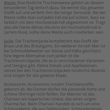
Weste:
Eine festliche Trachtenweste gehört an diesem
besonderen Tag einfach dazu. Sie wertet das gesamte
Outfit auf und verleiht ihm die nötige Seriosität. Bei der
Weste sollte man auf jeden Fall darauf achten, dass sie
farblich mit dem Hochzeitsdirndl abgestimmt ist. Trägt
also die Dame deines Herzens ein Hochzeitsdirndl in
zartem Rosé, sollte deine Weste auch roséfarben sein.
Jacke
: Die Trachtenjacke komplettiert das Outfit der
Braut und des Bräutigams. Ein weiterer Vorteil: Man ist
bei Schmuddelwetter vor Nässe und Kälte geschützt.
Eine legere Alternative zum Janker ist die
Trachtenstrickjacke, die es in verschiedenen Varianten
und Designs gibt. Kleine Details und Applikationen
setzen bei den Trachtenstrickjacken modische Akzente
und sorgen für das gewisse Etwas.
Accessoires: Accessoires runden Trachtenoutfits
gekonnt ab. Bei Damen dürfen die passende Kette und
schöne Ohrringe nicht fehlen. Für Männer ist das
Charivari ein bayerisches Unikat, das einen urigen
Charme hat. Beim Charivari handelt es sich um eine
Schmuckkette, die aus Geldstücken, Schmucksteinen,