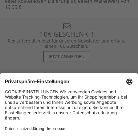
einer kostenlosen Lieferung ab einem Warenwert von
19,95 €.
10€ GESCHENKT!
Registriere dich jetzt für unseren Newsletter und erhalte
einen 10€ Gutschein.
JETZT ANMELDEN
Hilfe
Kontakt
Kategorien
Unternehmen