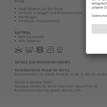
Alltag.
S&W Stickerei auf der Brust
Kontrast in Kragen und Armmanschette
Kentkragen
Schlichtes Trachtenhemd
MATERIAL
60% Baumwolle
40% Polyester
DETAILS ZUR PRODUKTSICHERHEIT
Verantwortliche Person für die EU:
Verantwortlich für dieses Produkt ist der in der EU ansäs
Spieth & Wensky GmbH
Passauer Straße 30, 94130 Obernzell (Deutschland)
kundenservice@shop.spieth-wensky.com