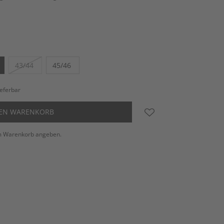
43/44
45/46
ieferbar
DEN WARENKORB
m Warenkorb angeben.