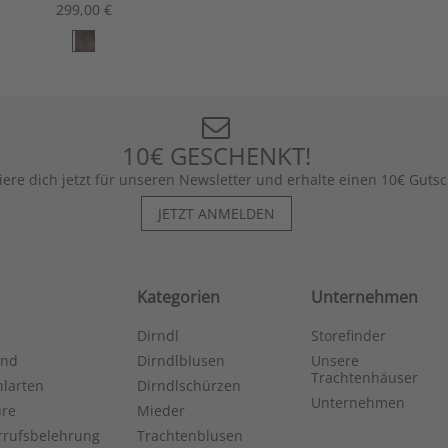
299,00 €
10€ GESCHENKT!
iere dich jetzt für unseren Newsletter und erhalte einen 10€ Gutsc
JETZT ANMELDEN
Kategorien
Unternehmen
Dirndl
Storefinder
and
Dirndlblusen
Unsere
Trachtenhäuser
larten
Dirndlschürzen
Unternehmen
ure
Mieder
rrufsbelehrung
Trachtenblusen