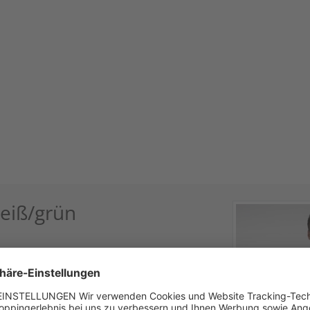
eiß/grün
ngärmlige Trachtenhemd von Spieth & Wensky.
r feinen Details, wie der eleganten
t, welche dem Hemd eine exklusive Note
Knopfleiste ermöglichen dabei ein angenehmes
traditionell-festliche Anlässe und für den