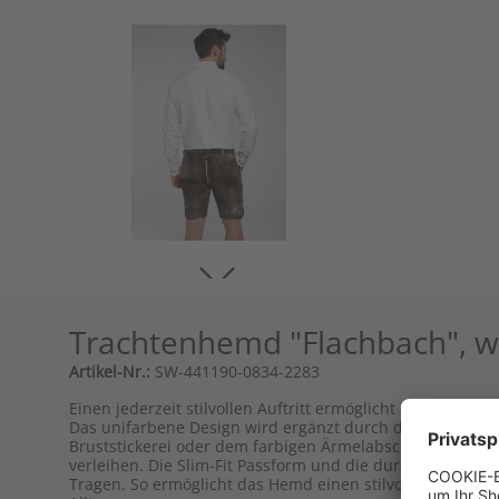
Trachtenhemd "Flachbach", w
Artikel-Nr.:
SW-441190-0834-2283
Einen jederzeit stilvollen Auftritt ermöglicht dieses la
Das unifarbene Design wird ergänzt durch die kleinen abe
Bruststickerei oder dem farbigen Ärmelabschluss ergänz
verleihen. Die Slim-Fit Passform und die durchgängige 
Tragen. So ermöglicht das Hemd einen stilvollen Look für 