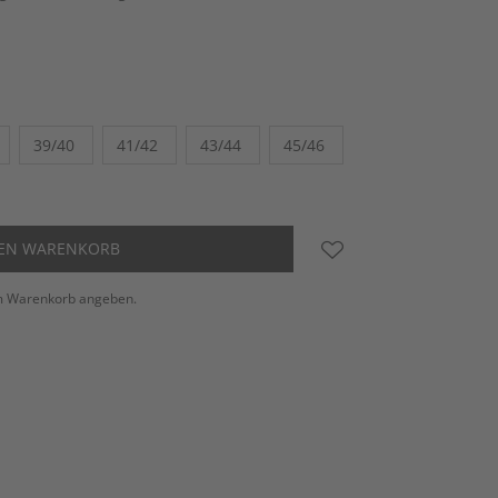
39/40
41/42
43/44
45/46
DEN WARENKORB
m Warenkorb angeben.