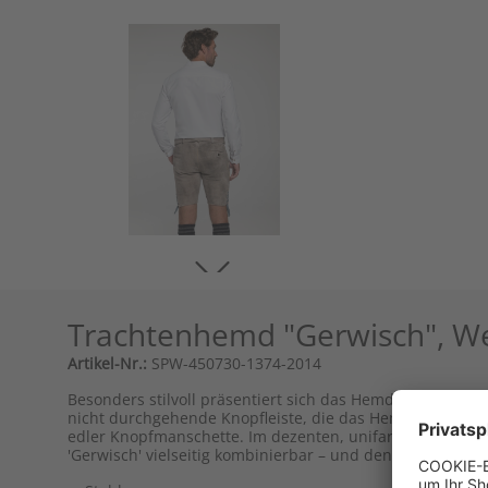
Trachtenhemd "Gerwisch", W
Artikel-Nr.:
SPW-450730-1374-2014
Besonders stilvoll präsentiert sich das Hemd 'Gerwisch' vo
nicht durchgehende Knopfleiste, die das Hemd bis zur Mit
edler Knopfmanschette. Im dezenten, unifarbenen Look u
'Gerwisch' vielseitig kombinierbar – und dennoch einzigar