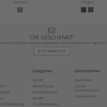
319,00 €
179,90 €
10€ GESCHENKT!
iere dich jetzt für unseren Newsletter und erhalte einen 10€ Gutsc
JETZT ANMELDEN
Kategorien
Unternehmen
Dirndl
Storefinder
and
Dirndlblusen
Unsere
Trachtenhäuser
larten
Dirndlschürzen
Unternehmen
ure
Mieder
rrufsbelehrung
Trachtenblusen