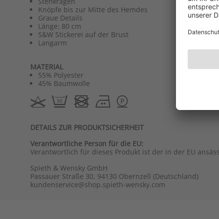
Stehkragen
Knöpfe bis zur Mitte des Hemdes
Graue Details
Länge: 80 cm
S&W Stickerei auf der Brust
Langarm
MATERIAL
55% Polyester
45% Baumwolle
DETAILS ZUR PRODUKTSICHERHEIT
Verantwortliche Person für die EU:
Verantwortlich für dieses Produkt ist der in der EU ansäs
Spieth & Wensky GmbH
Passauer Straße 30, 94130 Obernzell (Deutschland)
kundenservice@shop.spieth-wensky.com