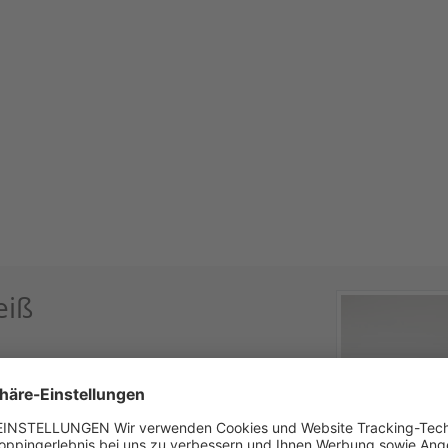
eiß
n Spieth & Wensky. Auffällig ist vor allem die
te ziert, sowie der elegante Stehkragen mit
nd mit farblich abgesetzten Elementen ist
tig durch seine zahlreichen Details.