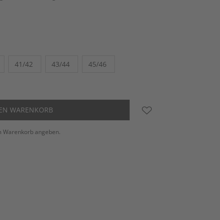
41/42
43/44
45/46
DEN WARENKORB
m Warenkorb angeben.