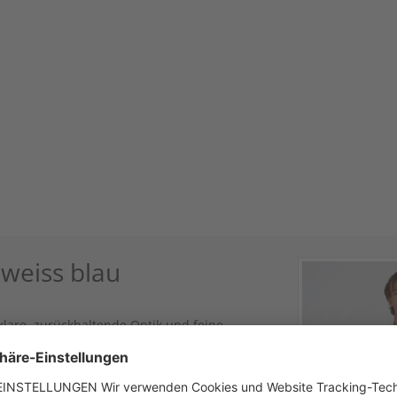
weiss blau
lare, zurückhaltende Optik und feine
n Hirschhornoptik unterstreichen den
esatz im Innenkragen und an den Manschetten
im Slim-Fit-Schnitt gearbeitet und lässt sich
r Materialmix sorgt für ein angenehmes