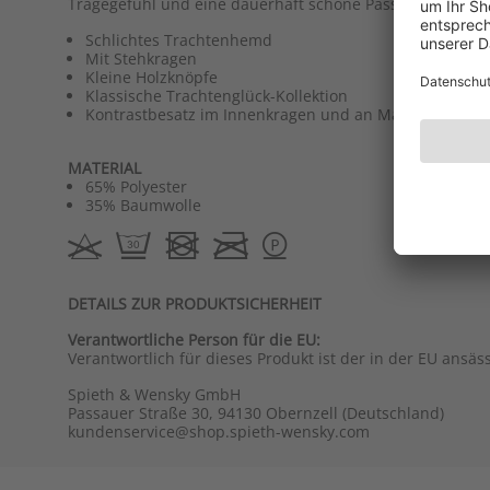
Tragegefühl und eine dauerhaft schöne Passform.
Schlichtes Trachtenhemd
Mit Stehkragen
Kleine Holzknöpfe
Klassische Trachtenglück-Kollektion
Kontrastbesatz im Innenkragen und an Manschetten
MATERIAL
65% Polyester
35% Baumwolle
DETAILS ZUR PRODUKTSICHERHEIT
Verantwortliche Person für die EU:
Verantwortlich für dieses Produkt ist der in der EU ansäs
Spieth & Wensky GmbH
Passauer Straße 30, 94130 Obernzell (Deutschland)
kundenservice@shop.spieth-wensky.com