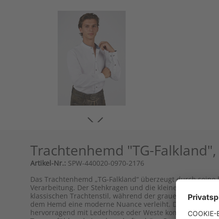
Trachtenhemd "TG-Falkland", 
Artikel-Nr.:
SPW-440020-0970-2176
Das Trachtenhemd „TG-Falkland“ überzeugt durch seine k
Verarbeitung. Der Stehkragen und die kleinen Knöpfen i
klassischen Trachtenstil, während der graue Kontrastb
dem Hemd eine moderne Nuance verleiht. Die Passform ist 
hervorragend mit Lederhose oder Weste kombinieren. De