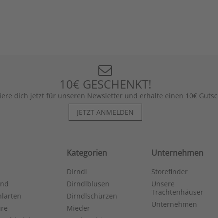
10€ GESCHENKT!
iere dich jetzt für unseren Newsletter und erhalte einen 10€ Gutsc
JETZT ANMELDEN
Kategorien
Unternehmen
Dirndl
Storefinder
and
Dirndlblusen
Unsere
Trachtenhäuser
larten
Dirndlschürzen
Unternehmen
ure
Mieder