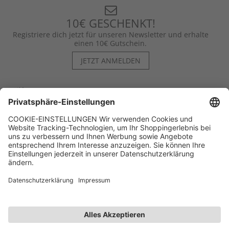
10€ GESCHENKT!
Registriere dich jetzt für unseren Newsletter und erhalte
einen 10€ Gutschein.
JETZT ANMELDEN
Hilfe
Kontakt
Kategorien
Unternehmen
Follow us
Affiliate-Partner­programm