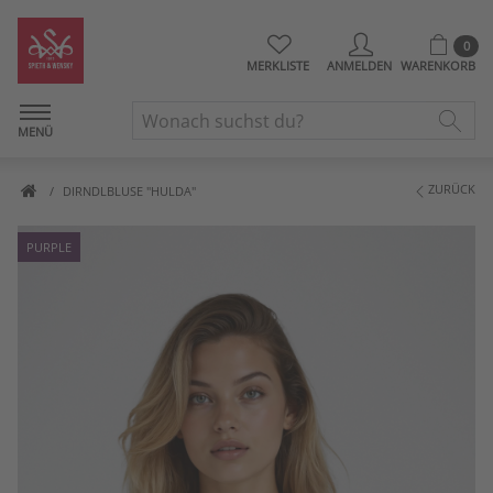
0
MERKLISTE
ANMELDEN
WARENKORB
MENÜ
ZURÜCK
DIRNDLBLUSE "HULDA"
PURPLE
Artikelbilder überspringen