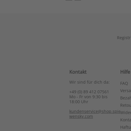
Registr
Kontakt
Hilfe
Wir sind für dich da:
FAQ
Vers
+49 (0) 89 412 07561
Mo - Fr von 9:30 bis
Bezah
18:00 Uhr
Reto
kundenservice@shop.spieth-
Wide
wensky.com
Konta
Haft