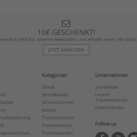
10€ GESCHENKT!
iere dich jetzt für unseren Newsletter und erhalte einen 10€ Gutsc
JETZT ANMELDEN
Kategorien
Unternehmen
Dirndl
Storefinder
and
Dirndlblusen
Unsere
Trachtenhäuser
larten
Dirndlschürzen
Unternehmen
ure
Mieder
rrufsbelehrung
Trachtenblusen
Follow us
kt
Trachtenbodys
ungsausschluss
Trachtenjacken