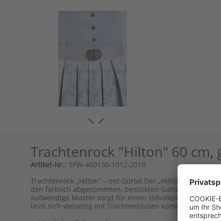
Trachtenrock "Hilton" 60 cm, 
Artikel-Nr.:
SPW-460130-1012-2019
Trachtenrock „Hilton“ – mit Gürtel Der „Hilton“-Rock bes
den farblich abgestimmten, bestickten Gürtel, der dem M
aufwendige Muster sorgt für einen stilvollen Auftritt bei
lässt sich vielseitig mit Trachtenblusen kombinieren.