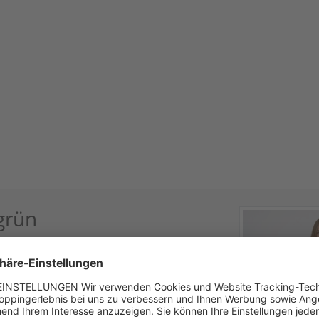
grün
ticht durch seine elegante Faltenführung und
odell eine besondere Note verleiht. Das
 Trachtenfesten oder festlichen Anlässen und