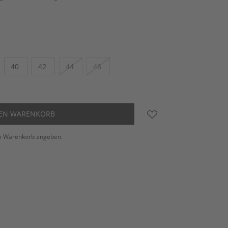
40
42
44
46
DEN WARENKORB
m Warenkorb angeben.