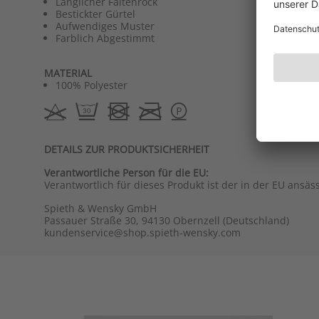
Länglicher Faltenrock
Bestickter Gürtel
Aufwendiges Muster
Farblich Abgestimmt
MATERIAL
100% Polyester
DETAILS ZUR PRODUKTSICHERHEIT
Verantwortliche Person für die EU:
Verantwortlich für dieses Produkt ist der in der EU ansäs
Spieth & Wensky GmbH
Passauer Straße 30, 94130 Obernzell (Deutschland)
kundenservice@shop.spieth-wensky.com