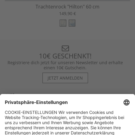
Trachtenrock "Hilton" 60 cm
149,90 €
10€ GESCHENKT!
Registriere dich jetzt für unseren Newsletter und erhalte
einen 10€ Gutschein.
JETZT ANMELDEN
Hilfe
Kontakt
Kategorien