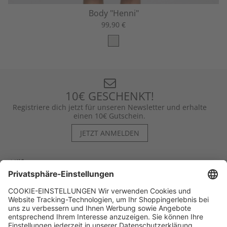
Body "Henni"
99,90 €
10€ GESCHENKT!
Registriere dich jetzt für unseren Newsletter und erhalte
einen 10€ Gutschein.
JETZT ANMELDEN
Hilfe
Kontakt
Kategorien