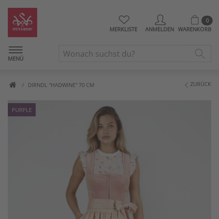
0
MERKLISTE
ANMELDEN
WARENKORB
MENÜ
ZURÜCK
DIRNDL "HADWINE" 70 CM
PURPLE
Artikelbilder überspringen