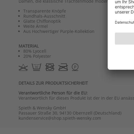
Damen, die klassische Trachtenmode modern interpreti
Transparente Knöpfe
Rundhals-Ausschnitt
Glatte Chiffonoptik
Weite Ärmel
Aus Hochwertiger Purple-Kollektion
MATERIAL
80% Lyocell
20% Polyester
DETAILS ZUR PRODUKTSICHERHEIT
Verantwortliche Person für die EU:
Verantwortlich für dieses Produkt ist der in der EU ansäs
Spieth & Wensky GmbH
Passauer Straße 30, 94130 Obernzell (Deutschland)
kundenservice@shop.spieth-wensky.com