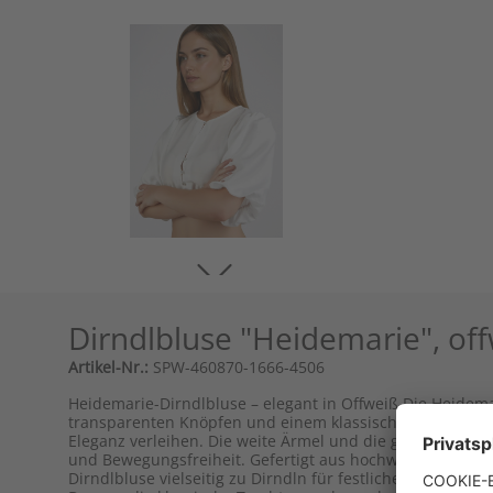
Dirndlbluse "Heidemarie", off
Artikel-Nr.:
SPW-460870-1666-4506
Heidemarie-Dirndlbluse – elegant in Offweiß Die Heidem
transparenten Knöpfen und einem klassischen Rundhals-Au
Eleganz verleihen. Die weite Ärmel und die glatte Chiff
und Bewegungsfreiheit. Gefertigt aus hochwertigem Materi
Dirndlbluse vielseitig zu Dirndln für festliche Outfits kom