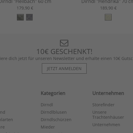
Dirndl "Heilbach" 60 cm
Dirndl "Hendrika" 70 c
179,90 €
189,90 €
10€ GESCHENKT!
iere dich jetzt für unseren Newsletter und erhalte einen 10€ Gutsc
JETZT ANMELDEN
Kategorien
Unternehmen
Dirndl
Storefinder
and
Dirndlblusen
Unsere
Trachtenhäuser
larten
Dirndlschürzen
Unternehmen
ure
Mieder