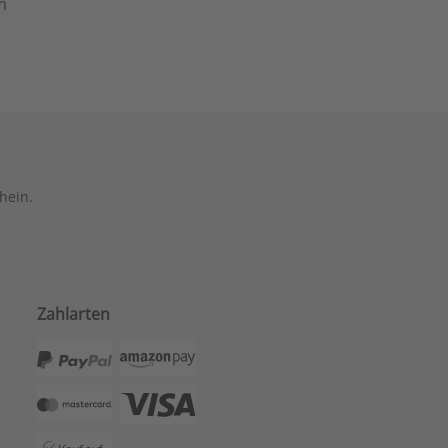
m
hein.
Zahlarten