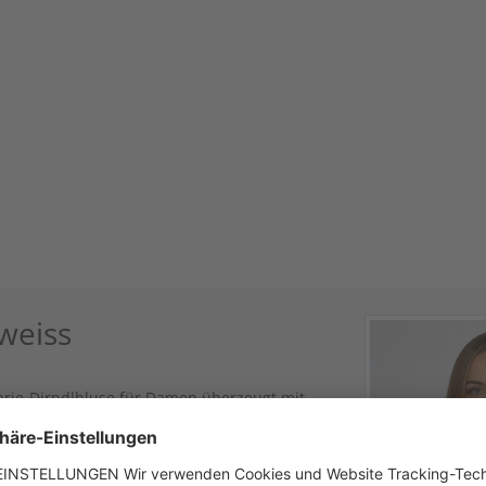
weiss
arie-Dirndlbluse für Damen überzeugt mit
sschnitt, die der Bluse eine zeitlose
onoptik sorgen für angenehmen Tragekomfort
al der PURPLE-Kollektion, lässt sich die
binieren und ist ein stilvolles Must-have für