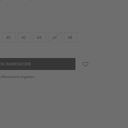
40
42
44
46
48
DEN WARENKORB
m Warenkorb angeben.