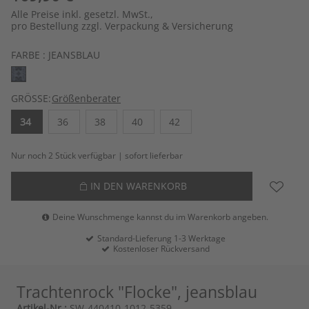
Alle Preise inkl. gesetzl. MwSt.,
pro Bestellung zzgl. Verpackung & Versicherung
FARBE :
JEANSBLAU
GRÖSSE:
Größenberater
34
36
38
40
42
Nur noch 2 Stück verfügbar | sofort lieferbar
IN DEN WARENKORB
Deine Wunschmenge kannst du im Warenkorb angeben.
Standard-Lieferung 1-3 Werktage
Kostenloser Rückversand
Trachtenrock "Flocke", jeansblau
Artikel-Nr.:
SW-440410-1012-5359