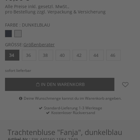
Alle Preise inkl. gesetzl. MwSt.,
pro Bestellung zzgl. Verpackung & Versicherung
FARBE :
DUNKELBLAU
GRÖSSE:
Größenberater
34
36
38
40
42
44
46
sofort lieferbar
IN DEN WARENKORB
Deine Wunschmenge kannst du im Warenkorb angeben.
Standard-Lieferung 1-3 Werktage
Kostenloser Rückversand
Trachtenbluse "Fanja", dunkelblau
Artikel-Nr.:
SW-440160-1584-2349