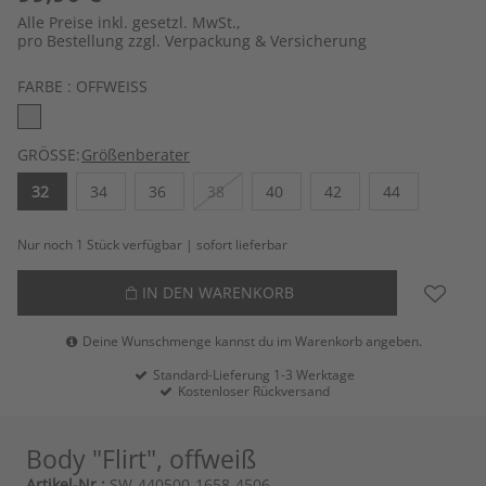
Alle Preise inkl. gesetzl. MwSt.,
pro Bestellung zzgl. Verpackung & Versicherung
FARBE :
OFFWEISS
GRÖSSE:
Größenberater
32
34
36
38
40
42
44
Nur noch 1 Stück verfügbar | sofort lieferbar
IN DEN WARENKORB
Deine Wunschmenge kannst du im Warenkorb angeben.
Standard-Lieferung 1-3 Werktage
Kostenloser Rückversand
Body "Flirt", offweiß
Artikel-Nr.:
SW-440500-1658-4506