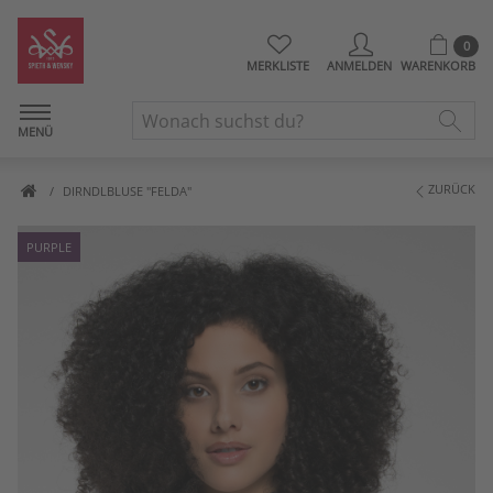
0
MERKLISTE
ANMELDEN
WARENKORB
MENÜ
ZURÜCK
DIRNDLBLUSE "FELDA"
PURPLE
Artikelbilder überspringen