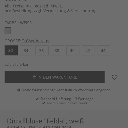
Alle Preise inkl. gesetzl. MwSt.,
pro Bestellung zzgl. Verpackung & Versicherung
FARBE :
WEISS
GRÖSSE:
Größenberater
32
34
36
38
40
42
44
sofort lieferbar
IN DEN WARENKORB
Deine Wunschmenge kannst du im Warenkorb angeben.
Standard-Lieferung 1-3 Werktage
Kostenloser Rückversand
Dirndlbluse "Felda", weiß
Artikel-Nr.:
SW-441650-1666-2014