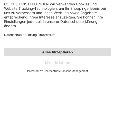
Kontakt
Kategorien
Unternehmen
Follow us
Affiliate-Partner­programm
Zahlarten
Versandarten
© 2026 Spieth & Wensky
Preisangaben inkl. gesetzlicher MwSt.
* Bonität vorausgesetzt
AGB
|
Datenschutz
|
Impressum