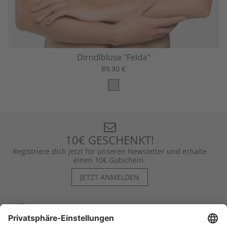
Dirndlbluse "Felda"
89,90 €
10€ GESCHENKT!
Registriere dich jetzt für unseren Newsletter und erhalte
einen 10€ Gutschein.
JETZT ANMELDEN
Hilfe