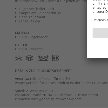
traditionsbewusst – perfekt für jeden Anlass.
Filigraner, heller Stick
Knöpfe am Beinabschluss
Ohne Tellernaht
Länge: 42 cm
MATERIAL
100% Ziegenleder
FUTTER
100% Polyester
DETAILS ZUR PRODUKTSICHERHEIT
Verantwortliche Person für die EU:
Verantwortlich für dieses Produkt ist der in der EU ansäs
Spieth & Wensky GmbH
Passauer Straße 30, 94130 Obernzell (Deutschland)
kundenservice@shop.spieth-wensky.com