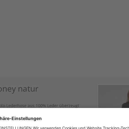
oney natur
iola-Lederhose aus 100% Leder überzeugt
Sie besticht mit filigranem, hellem Stick und
estaltete Linie klar und modern wirkt. Mit
 kurze Trachten-Lederhosen lieben und sie
ieren möchten. Komfortabel, stilvoll und