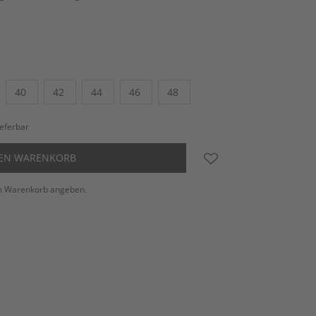
40
42
44
46
48
ieferbar
DEN WARENKORB
m Warenkorb angeben.