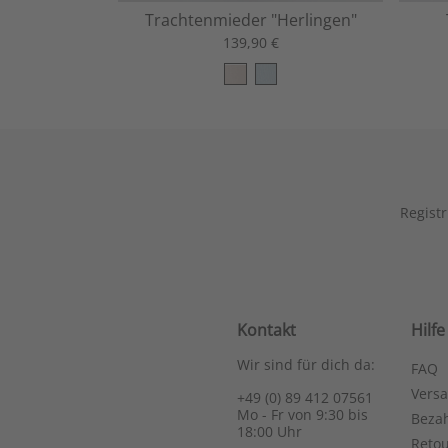
Trachtenmieder "Herlingen"
139,90 €
Registr
Kontakt
Hilfe
Wir sind für dich da:
FAQ
Vers
+49 (0) 89 412 07561
Mo - Fr von 9:30 bis
Bezah
18:00 Uhr
Reto