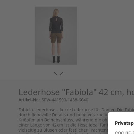
Lederhose "Fabiola" 42 cm, h
Artikel-Nr.:
SPW-441590-1438-6640
Fabiola-Lederhose – kurze Lederhose für Damen Die Fab
durch liebevolle Details und hohe Verarbeitungsqualität. 
Knöpfen am Beinabschluss, während die ohne Tellernaht g
einer Länge von 42 cm ist die Hose ideal für Damen, die
vielseitig zu Blusen oder festlicher Trachtenmode kombin