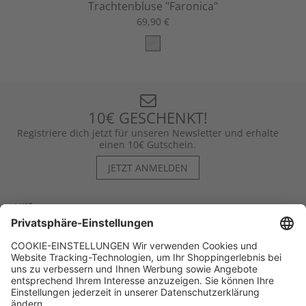
Trachtenbluse "Faronica"
69,90 €
10€ GESCHENKT!
Registriere dich jetzt für unseren Newsletter und erhalte
einen 10€ Gutschein.
JETZT ANMELDEN
Hilfe
Kontakt
Kategorien