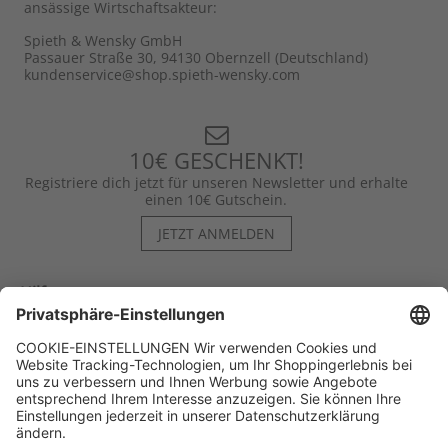
ansässige Wirtschaftsakteur:
Spieth & Wensky GmbH
Passauer Straße 30, 94130 Obernzell (Deutschland)
kundenservice@shop.spieth-wensky.com
10€ GESCHENKT!
Registriere dich jetzt für unseren Newsletter und erhalte
einen 10€ Gutschein.
JETZT ANMELDEN
Hilfe
Kontakt
Kategorien