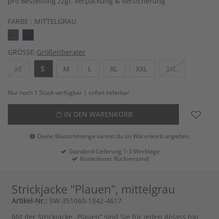
pro Bestellung zzgl. Verpackung & Versicherung
FARBE :
MITTELGRAU
GRÖSSE:
Größenberater
XS
S
M
L
XL
XXL
3XL
Nur noch 1 Stück verfügbar | sofort lieferbar
IN DEN WARENKORB
Deine Wunschmenge kannst du im Warenkorb angeben.
Standard-Lieferung 1-3 Werktage
Kostenloser Rückversand
Strickjacke "Plauen", mittelgrau
Artikel-Nr.:
SW-351060-1342-4617
Mit der Strickjacke „Plauen“ sind Sie für jeden Anlass top