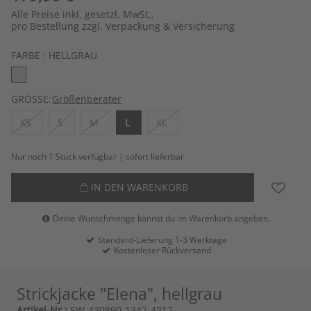
Alle Preise inkl. gesetzl. MwSt.,
pro Bestellung zzgl. Verpackung & Versicherung
FARBE :
HELLGRAU
GRÖSSE:
Größenberater
XS
S
M
L
XL
Nur noch 1 Stück verfügbar | sofort lieferbar
IN DEN WARENKORB
Deine Wunschmenge kannst du im Warenkorb angeben.
Standard-Lieferung 1-3 Werktage
Kostenloser Rückversand
Strickjacke "Elena", hellgrau
Artikel-Nr.:
SW-430890-1342-4317