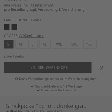
Alle Preise inkl. gesetzl. MwSt.,
pro Bestellung zzgl. Verpackung & Versicherung
FARBE :
DUNKELGRAU
GRÖSSE:
Größenberater
S
M
L
XL
XXL
3XL
4XL
sofort lieferbar
IN DEN WARENKORB
Deine Wunschmenge kannst du im Warenkorb angeben.
Standard-Lieferung 1-3 Werktage
Kostenloser Rückversand
Strickjacke "Echo", dunkelgrau
Artikel-Nr.:
SW-432150-1003-5102