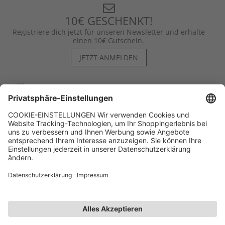
10€ GESCHENKT!
Registriere dich jetzt für unseren Newsletter und erhalte
einen 10€ Gutschein.
JETZT ANMELDEN
Hilfe
Kontakt
Kategorien
Unternehmen
Follow us
Affiliate-Partner­programm