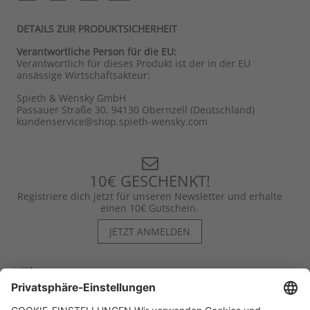
DETAILS ZUR PRODUKTSICHERHEIT
Verantwortliche Person für die EU:
Verantwortlich für dieses Produkt ist der in der EU
ansässige Wirtschaftsakteur:
Spieth & Wensky GmbH
Passauer Straße 30, 94130 Obernzell (Deutschland)
kundenservice@shop.spieth-wensky.com
10€ GESCHENKT!
Registriere dich jetzt für unseren Newsletter und erhalte
einen 10€ Gutschein.
JETZT ANMELDEN
Hilfe
Kontakt