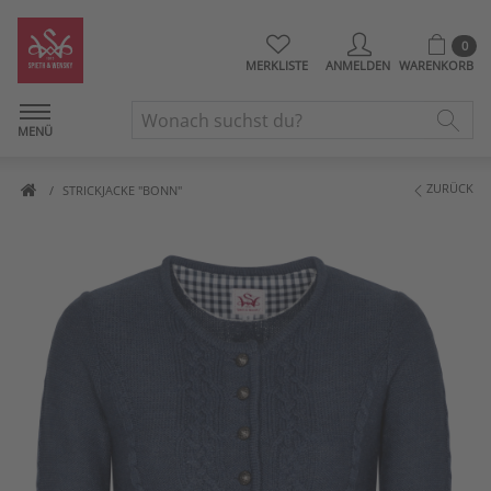
0
MERKLISTE
ANMELDEN
WARENKORB
MENÜ
ZURÜCK
STRICKJACKE "BONN"
Artikelbilder überspringen