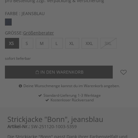
pro Bestellung zzgl. Verpackung & Versicherung
FARBE :
JEANSBLAU
GRÖSSE:
Größenberater
XS
S
M
L
XL
XXL
3XL
sofort lieferbar
IN DEN WARENKORB
Deine Wunschmenge kannst du im Warenkorb angeben.
Standard-Lieferung 1-3 Werktage
Kostenloser Rückversand
Strickjacke "Bonn", jeansblau
Artikel-Nr.:
SW-251120-1003-5359
Die Strickjacke "Bonn" passt Dank ihrer Farbenvielfalt und