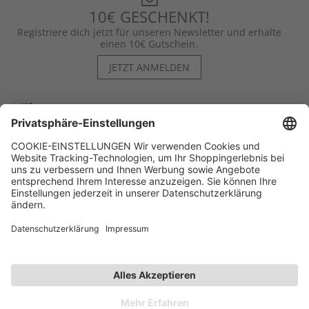
10€ GESCHENKT!
Registriere dich jetzt für unseren Newsletter und erhalte
einen 10€ Gutschein.
JETZT ANMELDEN
Hilfe
Kontakt
Kategorien
Unternehmen
Follow us
Affiliate-Partner­programm