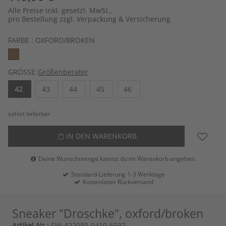
Alle Preise inkl. gesetzl. MwSt.,
pro Bestellung zzgl. Verpackung & Versicherung
FARBE :
OXFORD/BROKEN
GRÖSSE:
Größenberater
42
43
44
45
46
sofort lieferbar
IN DEN WARENKORB
Deine Wunschmenge kannst du im Warenkorb angeben.
Standard-Lieferung 1-3 Werktage
Kostenloser Rückversand
Sneaker "Droschke", oxford/broken
Artikel-Nr.:
SW-422080-0410-6597