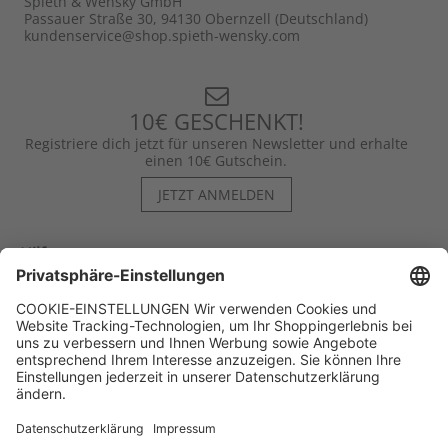
Spieth & Wensky GmbH
Passauer Straße 30, 94130 Obernzell (Deutschland)
kundenservice@shop.spieth-wensky.com
10€ GESCHENKT!
Registriere dich jetzt für unseren Newsletter und erhalte
einen 10€ Gutschein.
JETZT ANMELDEN
Hilfe
Kontakt
Kategorien
Unternehmen