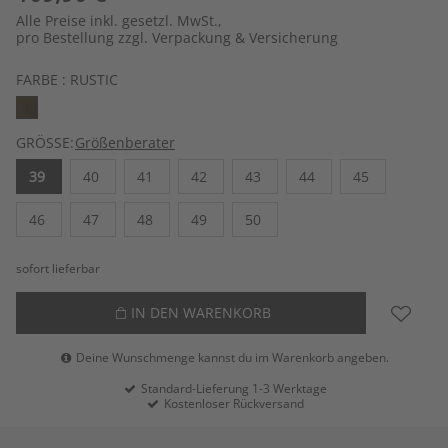
Alle Preise inkl. gesetzl. MwSt.,
pro Bestellung zzgl. Verpackung & Versicherung
FARBE :
RUSTIC
GRÖSSE:
Größenberater
39
40
41
42
43
44
45
46
47
48
49
50
sofort lieferbar
IN DEN WARENKORB
Deine Wunschmenge kannst du im Warenkorb angeben.
Standard-Lieferung 1-3 Werktage
Kostenloser Rückversand