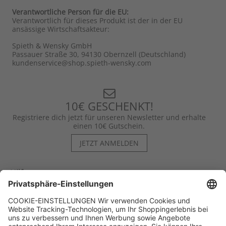
Verantwortliche Person für die EU:
Verantwortlich für dieses Produkt ist der in der EU
ansässige Wirtschaftsakteur:
Spieth & Wensky GmbH
Passauer Straße 30, 94130 Obernzell (Deutschland)
kundenservice@shop.spieth-wensky.com
10€ GESCHENKT!
Registriere dich jetzt für unseren Newsletter und erhalte
einen 10€ Gutschein.
JETZT ANMELDEN
Hilfe
Kontakt