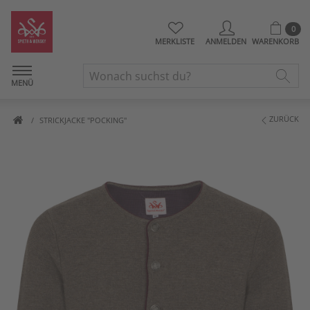
0
MERKLISTE
ANMELDEN
WARENKORB
MENÜ
ZURÜCK
STRICKJACKE "POCKING"
Artikelbilder überspringen