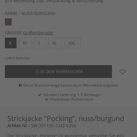
pro Bestellung zzgl. Verpackung & Versicherung
FARBE :
NUSS/BURGUND
GRÖSSE:
Größenberater
S
M
L
XL
XXL
sofort lieferbar
IN DEN WARENKORB
Deine Wunschmenge kannst du im Warenkorb angeben.
Standard-Lieferung 1-3 Werktage
Kostenloser Rückversand
Strickjacke "Pocking", nuss/burgund
Artikel-Nr.:
SW-351730-1342-6250
Die Strickjacke „Pocking“ ist wunderbar vielseitig! Sie gibt