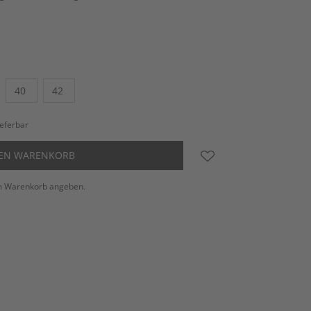
40
42
ieferbar
DEN WARENKORB
m Warenkorb angeben.