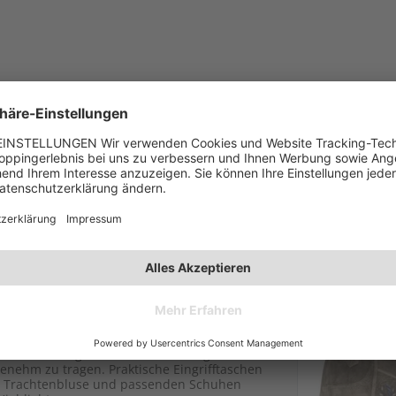
rd/St blau
hren Kleiderschrank! Für das zünftige Design
Beinen ist wunderbar modern. Mit ihrer
ine tolle Figur und das reine Ziegenleder ist
genehm zu tragen. Praktische Eingrifftaschen
ner Trachtenbluse und passenden Schuhen