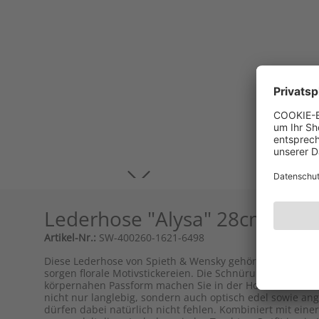
Lederhose "Alysa" 28cm, oxfo
Artikel-Nr.:
SW-400260-1621-6498
Diese Lederhose von Spieth & Wensky gehört einfach in I
sorgen florale Motivstickereien. Die Schnürung auf den 
körpernahen Passform machen Sie in der Hose außerdem e
nicht nur langlebig, sondern auch optisch edel sowie an
dürfen dabei natürlich nicht fehlen. Kombiniert mit ei