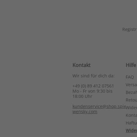
Registr
Kontakt
Hilfe
Wir sind für dich da:
FAQ
Vers
+49 (0) 89 412 07561
Mo - Fr von 9:30 bis
Bezah
18:00 Uhr
Reto
kundenservice@shop.spieth-
Wide
wensky.com
Konta
Haft
Wider