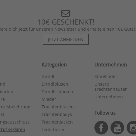
10€ GESCHENKT!
iere dich jetzt für unseren Newsletter und erhalte einen 10€ Gutsc
JETZT ANMELDEN
Kategorien
Unternehmen
Dirndl
Storefinder
and
Dirndlblusen
Unsere
Trachtenhäuser
larten
Dirndlschürzen
Unternehmen
ure
Mieder
rrufsbelehrung
Trachtenblusen
Follow us
kt
Trachtenbodys
ungsausschluss
Trachtenjacken
ruf erklären
Lederhosen