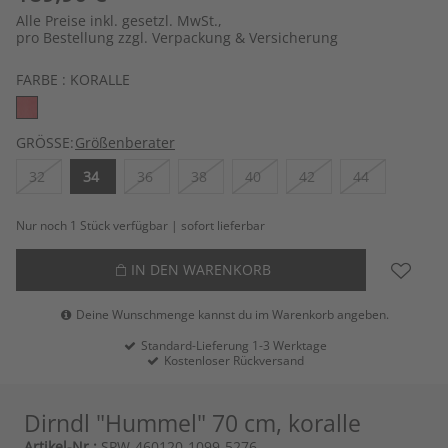
Alle Preise inkl. gesetzl. MwSt.,
pro Bestellung zzgl. Verpackung & Versicherung
FARBE :
KORALLE
GRÖSSE:
Größenberater
32
34
36
38
40
42
44
Nur noch 1 Stück verfügbar | sofort lieferbar
IN DEN WARENKORB
Deine Wunschmenge kannst du im Warenkorb angeben.
Standard-Lieferung 1-3 Werktage
Kostenloser Rückversand
Dirndl "Hummel" 70 cm, koralle
Artikel-Nr.:
SPW-460120-1099-5276