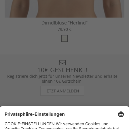
Dirndlbluse "Herlind"
79,90 €
10€ GESCHENKT!
Registriere dich jetzt für unseren Newsletter und erhalte
einen 10€ Gutschein.
JETZT ANMELDEN
Hilfe
Kontakt