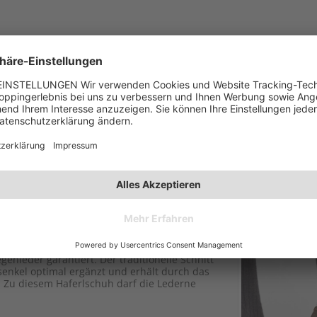
egenleder garantiert. Der traditionelle Schnitt
enkel optimal ergänzt und erhält durch das
r. Zu diesem Haferlschuh darf die Lederne