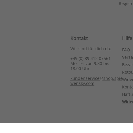
Registr
Kontakt
Hilfe
Wir sind für dich da:
FAQ
Vers
+49 (0) 89 412 07561
Mo - Fr von 9:30 bis
Bezah
18:00 Uhr
Reto
kundenservice@shop.spieth-
Wide
wensky.com
Konta
Haft
Wider