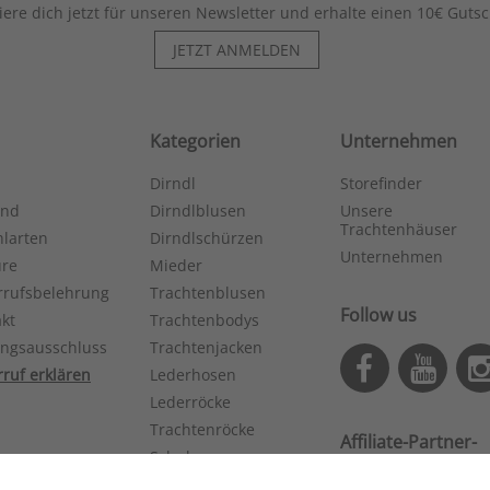
iere dich jetzt für unseren Newsletter und erhalte einen 10€ Gutsc
JETZT ANMELDEN
Kategorien
Unternehmen
Dirndl
Storefinder
and
Dirndlblusen
Unsere
Trachtenhäuser
larten
Dirndlschürzen
Unternehmen
ure
Mieder
rrufsbelehrung
Trachtenblusen
Follow us
kt
Trachtenbodys
ungsausschluss
Trachtenjacken
ruf erklären
Lederhosen
Lederröcke
Trachtenröcke
Affiliate-Partner­
Schuhe
programm