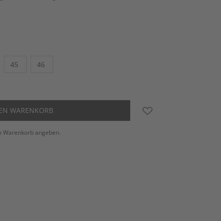
45
46
DEN WARENKORB
m Warenkorb angeben.