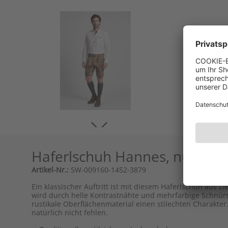
Haferlschuh Hannes, nutria
Artikel-Nr.:
SW-009160-1452-3879
Ein klassischer Auftritt ist mit diesem Haferlschuh aus Zi
wird durch helle Kontrastnähte und mehrfarbige Schnürs
rustikale Oberflächenmaterial einen stilechten Charakte
natürlich nicht fehlen.