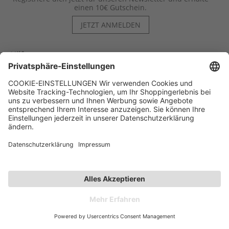
einen 10€ Gutschein.
JETZT ANMELDEN
Hilfe
Kontakt
Kategorien
Unternehmen
Follow us
Affiliate-Partner­programm
Zahlarten