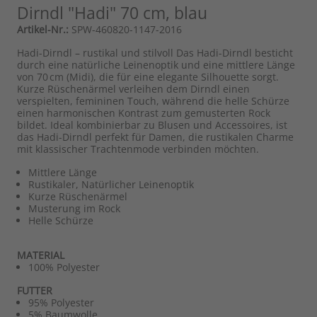
Dirndl "Hadi" 70 cm, blau
Artikel-Nr.:
SPW-460820-1147-2016
Hadi-Dirndl – rustikal und stilvoll Das Hadi-Dirndl besticht
durch eine natürliche Leinenoptik und eine mittlere Länge
von 70 cm (Midi), die für eine elegante Silhouette sorgt.
Kurze Rüschenärmel verleihen dem Dirndl einen
verspielten, femininen Touch, während die helle Schürze
einen harmonischen Kontrast zum gemusterten Rock
bildet. Ideal kombinierbar zu Blusen und Accessoires, ist
das Hadi-Dirndl perfekt für Damen, die rustikalen Charme
mit klassischer Trachtenmode verbinden möchten.
Mittlere Länge
Rustikaler, Natürlicher Leinenoptik
Kurze Rüschenärmel
Musterung im Rock
Helle Schürze
MATERIAL
100% Polyester
FUTTER
95% Polyester
5% Baumwolle