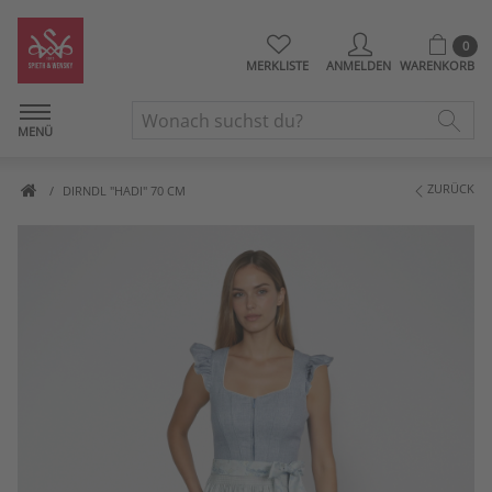
0
MERKLISTE
ANMELDEN
WARENKORB
MENÜ
ZURÜCK
DIRNDL "HADI" 70 CM
Artikelbilder überspringen