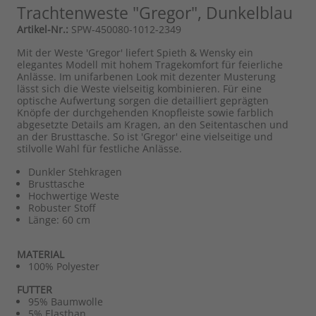
Trachtenweste "Gregor", Dunkelblau
Artikel-Nr.:
SPW-450080-1012-2349
Mit der Weste 'Gregor' liefert Spieth & Wensky ein
elegantes Modell mit hohem Tragekomfort für feierliche
Anlässe. Im unifarbenen Look mit dezenter Musterung
lässt sich die Weste vielseitig kombinieren. Für eine
optische Aufwertung sorgen die detailliert geprägten
Knöpfe der durchgehenden Knopfleiste sowie farblich
abgesetzte Details am Kragen, an den Seitentaschen und
an der Brusttasche. So ist 'Gregor' eine vielseitige und
stilvolle Wahl für festliche Anlässe.
Dunkler Stehkragen
Brusttasche
Hochwertige Weste
Robuster Stoff
Länge: 60 cm
MATERIAL
100% Polyester
FUTTER
95% Baumwolle
5% Elasthan