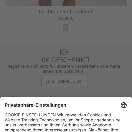
Trachtenhemd "Goldoni"
99,90 €
10€ GESCHENKT!
Registriere dich jetzt für unseren Newsletter und erhalte
einen 10€ Gutschein.
JETZT ANMELDEN
Hilfe
Kontakt
Kategorien