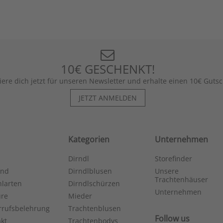
10€ GESCHENKT!
iere dich jetzt für unseren Newsletter und erhalte einen 10€ Gutsc
JETZT ANMELDEN
Kategorien
Unternehmen
Dirndl
Storefinder
and
Dirndlblusen
Unsere
Trachtenhäuser
larten
Dirndlschürzen
Unternehmen
ure
Mieder
rrufsbelehrung
Trachtenblusen
Follow us
kt
Trachtenbodys