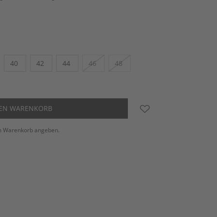
40
42
44
46
48
DEN WARENKORB
m Warenkorb angeben.