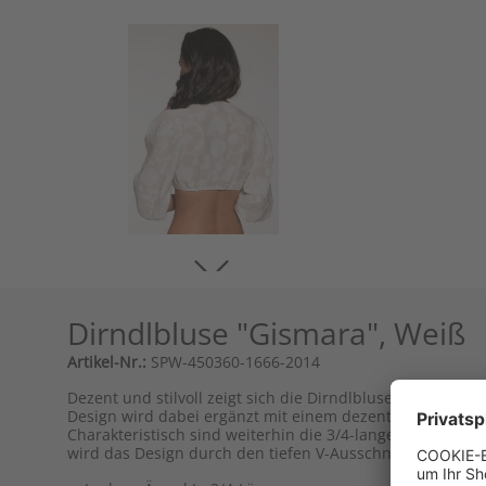
Dirndlbluse "Gismara", Weiß
Artikel-Nr.:
SPW-450360-1666-2014
Dezent und stilvoll zeigt sich die Dirndlbluse 'Gismara' 
Design wird dabei ergänzt mit einem dezenten Blumen-Mu
Charakteristisch sind weiterhin die 3/4-langen weit gesc
wird das Design durch den tiefen V-Ausschnitt und die tr