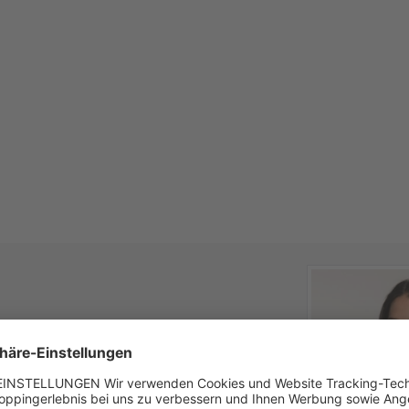
von Spieth & Wensky. Das klassisch unifarbene
ster, was den femininen Look unterstreicht.
hnittenen Ärmel der kurzen Bluse. Vollendet
ansparente 3er-Knopfleiste.