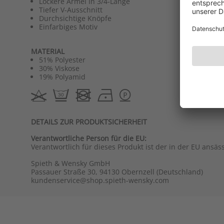
Lockere Ärmel In 3/4-Länge
Tiefer V-Ausschnitt
Durchsichtige Knöpfe
Einfarbiges Motiv
MATERIAL
51% Polyester
30% Viskose
19% Polyamid
DETAILS ZUR PRODUKTSICHERHEIT
Verantwortliche Person für die EU:
Verantwortlich für dieses Produkt ist der in der EU ansäs
Spieth & Wensky GmbH
Passauer Straße 30, 94130 Obernzell (Deutschland)
kundenservice@shop.spieth-wensky.com