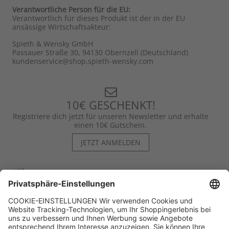
Verantwortliche Person für die EU:
Verantwortlich für dieses Produkt ist der in der EU
ansässige Wirtschaftsakteur:
Spieth & Wensky GmbH
Passauer Straße 30, 94130 Obernzell (Deutschland)
kundenservice@shop.spieth-wensky.com
10€ GESCHENKT!
Registriere dich jetzt für unseren Newsletter und erhalte
einen 10€ Gutschein.
JETZT ANMELDEN
Hilfe
Kontakt
Kategorien