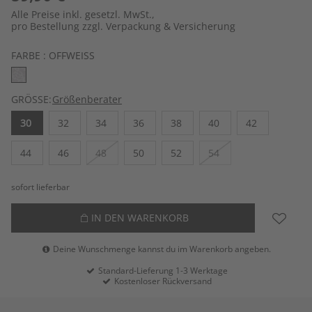
Alle Preise inkl. gesetzl. MwSt.,
pro Bestellung zzgl. Verpackung & Versicherung
FARBE :
OFFWEISS
GRÖSSE:
Größenberater
30
32
34
36
38
40
42
44
46
48
50
52
54
sofort lieferbar
IN DEN WARENKORB
Deine Wunschmenge kannst du im Warenkorb angeben.
Standard-Lieferung 1-3 Werktage
Kostenloser Rückversand