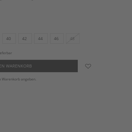
40
42
44
46
48
ieferbar
DEN WARENKORB
m Warenkorb angeben.