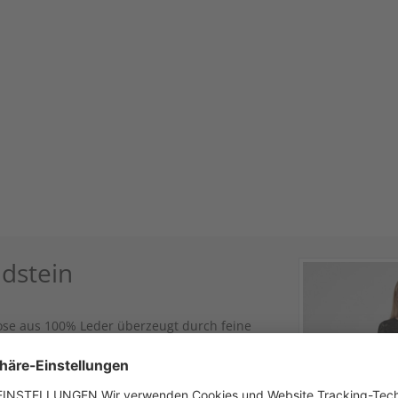
dstein
ose aus 100% Leder überzeugt durch feine
 die für einen stilvollen Akzent sorgen. Die
inen klaren, modernen Schnitt. Mit einer
n, die kurze Trachten-Lederhosen in einem
sen, Dirndln oder Trachtenblusen, verbindet