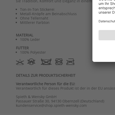
sie Tradition, Komfort und Eleganz in einem Stück.
Ton-In-Ton Stickerei
Metall-Knöpfe am Beinabschluss
Ohne Tellernaht
Mittlerer Farbton
MATERIAL
100% Leder
FUTTER
100% Polyester
DETAILS ZUR PRODUKTSICHERHEIT
Verantwortliche Person für die EU:
Verantwortlich für dieses Produkt ist der in der EU ansäs
Spieth & Wensky GmbH
Passauer Straße 30, 94130 Obernzell (Deutschland)
kundenservice@shop.spieth-wensky.com