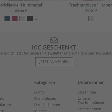
Strickjacke "Hummeltal"
Trachtenbluse "Harper
89,90 €
59,90 €
+
10€ GESCHENKT!
iere dich jetzt für unseren Newsletter und erhalte einen 10€ Gutsc
JETZT ANMELDEN
Kategorien
Unternehmen
Dirndl
Storefinder
and
Dirndlblusen
Unsere
Trachtenhäuser
larten
Dirndlschürzen
Unternehmen
ure
Mieder