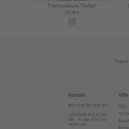
Trachtenbluse "Hailey"
59,90 €
Registr
Kontakt
Hilfe
Wir sind für dich da:
FAQ
Vers
+49 (0) 89 412 07561
Mo - Fr von 9:30 bis
Bezah
18:00 Uhr
Reto