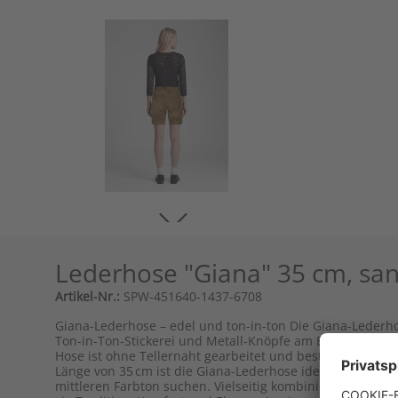
Lederhose "Giana" 35 cm, san
Artikel-Nr.:
SPW-451640-1437-6708
Giana-Lederhose – edel und ton-in-ton Die Giana-Lederh
Ton-in-Ton-Stickerei und Metall-Knöpfe am Beinabschluss,
Hose ist ohne Tellernaht gearbeitet und besticht durch e
Länge von 35 cm ist die Giana-Lederhose ideal für Dame
mittleren Farbton suchen. Vielseitig kombinierbar zu Blu