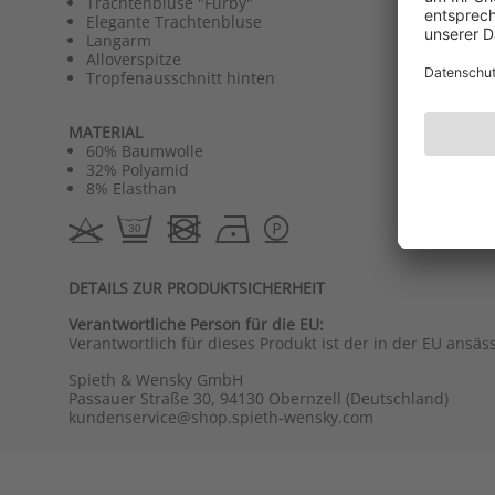
Trachtenbluse "Furby"
Elegante Trachtenbluse
Langarm
Alloverspitze
Tropfenausschnitt hinten
MATERIAL
60% Baumwolle
32% Polyamid
8% Elasthan
DETAILS ZUR PRODUKTSICHERHEIT
Verantwortliche Person für die EU:
Verantwortlich für dieses Produkt ist der in der EU ansäs
Spieth & Wensky GmbH
Passauer Straße 30, 94130 Obernzell (Deutschland)
kundenservice@shop.spieth-wensky.com