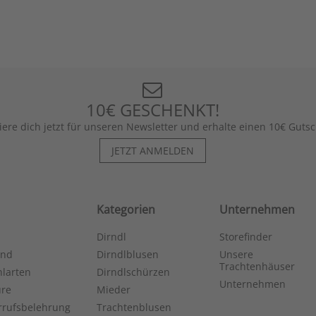
10€ GESCHENKT!
iere dich jetzt für unseren Newsletter und erhalte einen 10€ Gutsc
JETZT ANMELDEN
Kategorien
Unternehmen
Dirndl
Storefinder
and
Dirndlblusen
Unsere
Trachtenhäuser
larten
Dirndlschürzen
Unternehmen
ure
Mieder
rrufsbelehrung
Trachtenblusen