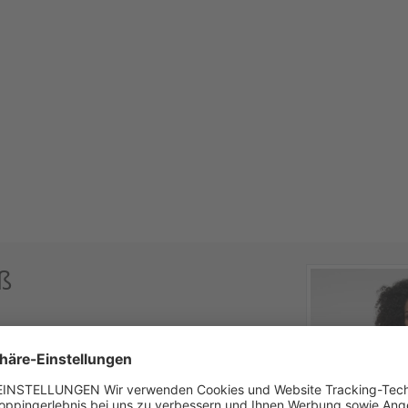
ß
 steht die Bluse ‚Furby‘ von Spieth & Wensky.
sie zum einen zeitlos und elegant, während
ches und einzigartiges Design der Bluse sorgen.