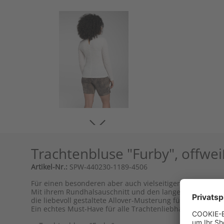
Trachtenbluse "Furby", offwei
Artikel-Nr.:
SPW-440230-1189-4506
Für einen besonderen aber auch vielseitigen Trachtenlook
Mit ihrem Rundhalsauschnitt und den langen Ärmeln ist 
die liebevoll gestaltete Allover-Musterung für ein modis
Ein echtes Must-Have für alle Trachtenliebhaberinnen.