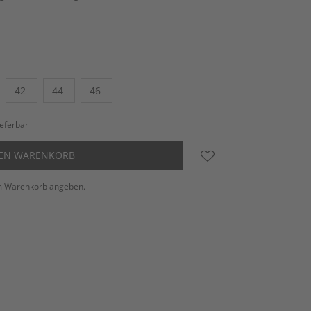
42
44
46
ieferbar
DEN WARENKORB
m Warenkorb angeben.