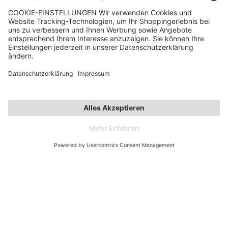
Kontakt
Kategorien
Unternehmen
Follow us
Affiliate-Partner­programm
Zahlarten
Versandarten
© 2026 Spieth & Wensky
Preisangaben inkl. gesetzlicher MwSt.
* Bonität vorausgesetzt