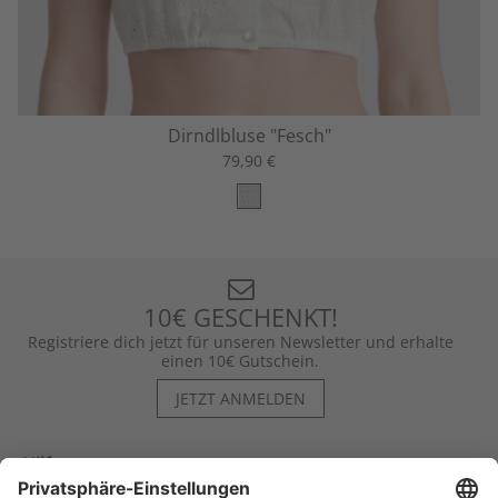
Dirndlbluse "Fesch"
79,90 €
10€ GESCHENKT!
Registriere dich jetzt für unseren Newsletter und erhalte
einen 10€ Gutschein.
JETZT ANMELDEN
Hilfe