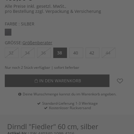
Alle Preise inkl. gesetzl. MwSt.,
pro Bestellung zzgl. Verpackung & Versicherung
FARBE :
SILBER
GRÖSSE:
Größenberater
32
34
36
38
40
42
44
Nur noch 2 Stück verfügbar | sofort lieferbar
IN DEN WARENKORB
Deine Wunschmenge kannst du im Warenkorb angeben.
Standard-Lieferung 1-3 Werktage
Kostenloser Rückversand
Dirndl "Fiedler" 60 cm, silber
Artikel-Nr.:
SW-440340-1099-4216