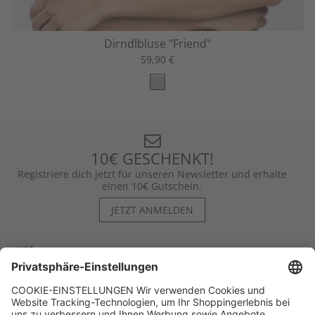
Dirndlbluse "Friend"
59,90 €
10€ GESCHENKT!
Registriere dich jetzt für unseren Newsletter und erhalte
einen 10€ Gutschein.
JETZT ANMELDEN
Hilfe
Kontakt