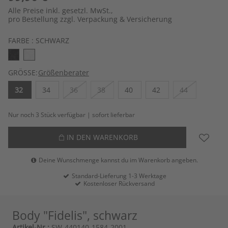
Alle Preise inkl. gesetzl. MwSt.,
pro Bestellung zzgl. Verpackung & Versicherung
FARBE :
SCHWARZ
GRÖSSE:
Größenberater
32
34
36
38
40
42
44
Nur noch 3 Stück verfügbar | sofort lieferbar
IN DEN WARENKORB
Deine Wunschmenge kannst du im Warenkorb angeben.
Standard-Lieferung 1-3 Werktage
Kostenloser Rückversand
Body "Fidelis", schwarz
Artikel-Nr.:
SW-440140-1584-2001