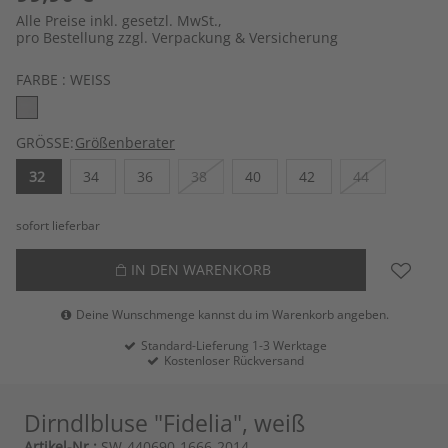
Alle Preise inkl. gesetzl. MwSt.,
pro Bestellung zzgl. Verpackung & Versicherung
FARBE :
WEISS
GRÖSSE:
Größenberater
32
34
36
38
40
42
44
sofort lieferbar
IN DEN WARENKORB
Deine Wunschmenge kannst du im Warenkorb angeben.
Standard-Lieferung 1-3 Werktage
Kostenloser Rückversand
Dirndlbluse "Fidelia", weiß
Artikel-Nr.:
SW-440690-1666-2014