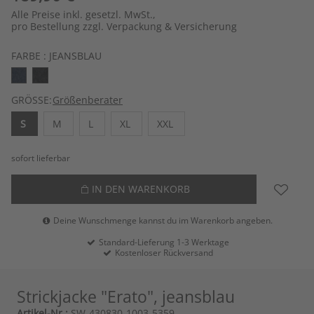
Alle Preise inkl. gesetzl. MwSt.,
pro Bestellung zzgl. Verpackung & Versicherung
FARBE :
JEANSBLAU
GRÖSSE:
Größenberater
S
M
L
XL
XXL
sofort lieferbar
IN DEN WARENKORB
Deine Wunschmenge kannst du im Warenkorb angeben.
Standard-Lieferung 1-3 Werktage
Kostenloser Rückversand
Strickjacke "Erato", jeansblau
Artikel-Nr.:
SW-430830-1003-5359